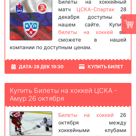
Билеты на хоккейный
матч
ЦСКА-Спартак
28
декабря доступны на
нашем сайте. Купить
билеты на хоккей
вы
сможете в нашей
компании по доступным ценам.
ДАТА: 28 ДЕК 19:30
КУПИТЬ БИЛЕТ
Купить Билеты на хоккей ЦСКА -
Амур 26 октября
Билеты на хоккей
26
октября между
хоккейными клубами