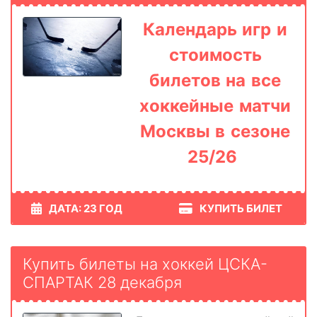
Календарь игр и
стоимость
билетов на все
хоккейные матчи
Москвы в сезоне
25/26
ДАТА: 23 ГОД
КУПИТЬ БИЛЕТ
Купить билеты на хоккей ЦСКА-
СПАРТАК 28 декабря