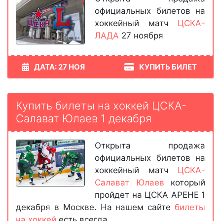
официальных билетов на
хоккейный матч
ЦСКА-
ЛАДА
27 ноября
ДАТА: 27 НОЯ
КУПИТЬ БИЛЕТ
Купить билеты на хоккей ЦСКА-
Салават Юлаев 1 декабря
Открыта продажа
официальных билетов на
хоккейный матч
ЦСКА-
Салават Юлаев
который
пройдет на ЦСКА АРЕНЕ 1
декабря в Москве. На нашем сайте
билеты
на хоккей
есть всегда.