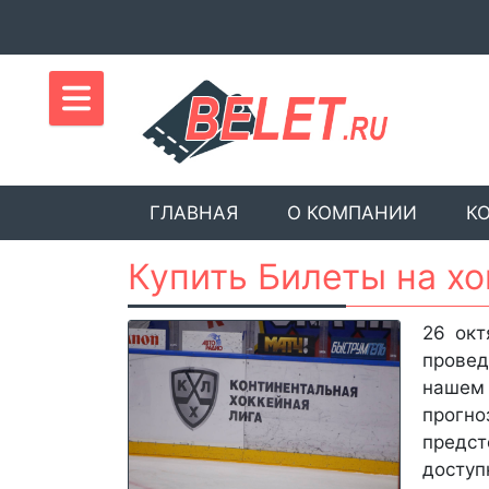
ГЛАВНАЯ
О КОМПАНИИ
К
Купить Билеты на хо
26 окт
провед
нашем
прогно
предс
досту