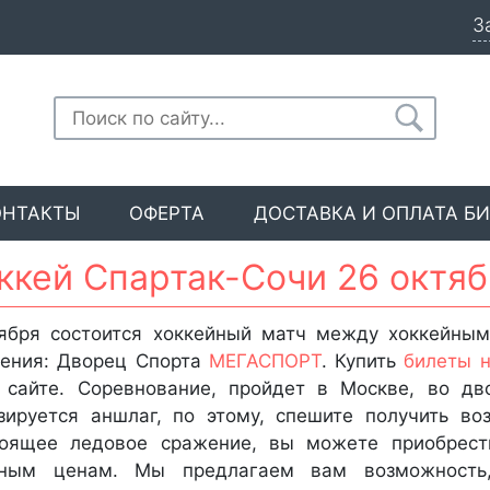
З
ОНТАКТЫ
ОФЕРТА
ДОСТАВКА И ОПЛАТА Б
ккей Спартак-Сочи 26 октя
ября состоится хоккейный матч между хоккейны
ения: Дворец Спорта
МЕГАСПОРТ
. Купить
билеты н
 сайте. Соревнование, пройдет в Москве, во д
зируется аншлаг, по этому, спешите получить во
тоящее ледовое сражение, вы можете приобрест
пным ценам. Мы предлагаем вам возможность,